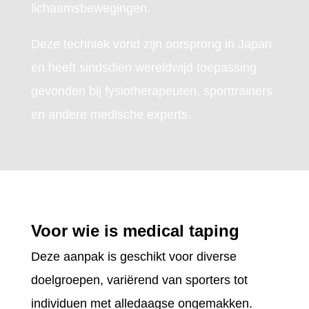
lichaamsbewegingen.
Deze techniek vond zijn oorsprong in Japan
en heeft sindsdien wereldwijd toepassing
gevonden bij fysiotherapeuten, sporttrainers
en andere medische experts.
Voor wie is medical taping
Deze aanpak is geschikt voor diverse
doelgroepen, variërend van sporters tot
individuen met alledaagse ongemakken.